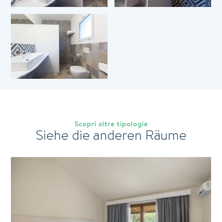
0
*
Camera per cui si richiedono informazioni
Koupon
*
Messaggio
Scopri altre tipologie
Siehe die anderen Räume
Ich habe die
Datenschutzerklärung
und die
100% sichere Zahlungen
Bestimmungen zur Verarbeitung personenbezogener
Daten gelesen und akzeptiere diese.