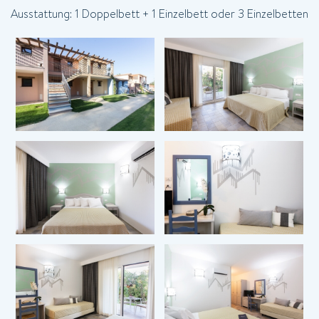
Ausstattung: 1 Doppelbett + 1 Einzelbett oder 3 Einzelbetten
*
Nome
*
Cognome
ESTER INTERNET-PRE
GARANTIERT!
*
Email