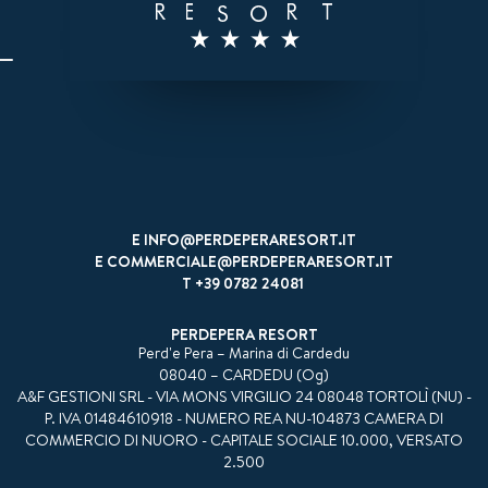
E
INFO@PERDEPERARESORT.IT
E
COMMERCIALE@PERDEPERARESORT.IT
T
+39 0782 24081
PERDEPERA RESORT
Perd'e Pera – Marina di Cardedu
08040 – CARDEDU (Og)
A&F GESTIONI SRL - VIA MONS VIRGILIO 24 08048 TORTOLÌ (NU) -
P. IVA 01484610918 - NUMERO REA NU-104873 CAMERA DI
COMMERCIO DI NUORO - CAPITALE SOCIALE 10.000, VERSATO
2.500