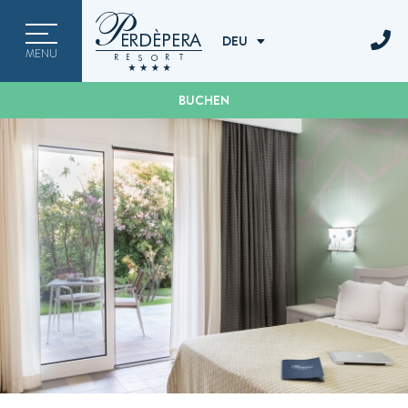
ITA
ENG
DEU
MENU
DEU
BUCHEN