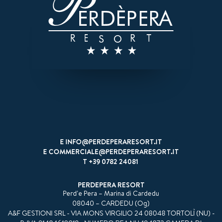
07
AUG
2026
AUG
2026
*
Erwachsene
Kinder (2-13)
2
0
Neugeborene (0-1)
0
E
INFO@PERDEPERARESORT.IT
E
COMMERCIALE@PERDEPERARESORT.IT
T
+39 0782 24081
Koupon
PERDEPERA RESORT
Perd'e Pera – Marina di Cardedu
08040 – CARDEDU (Og)
A&F GESTIONI SRL - VIA MONS VIRGILIO 24 08048 TORTOLÌ (NU) -