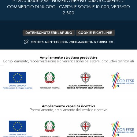
P. IVA 01484610918 - NUMERO REA NU-104873 CAMERA DI
COMMERCIO DI NUORO - CAPITALE SOCIALE 10.000, VERSATO
2.500
DATENSCHUTZERKLÄRUNG
COOKIE-RICHTLINIE
100% sichere Zahlungen
CREDITS: MENTEFREDDA - WEB MARKETING TURISTICO
Ampliamento struttura produttiva
Consolidamento, modernizzazione e diversificazione dei sistemi produttivi territoriali
Ampliamento capacità ricettiva
Potenziamento, ampliamento del servizio ricettivo