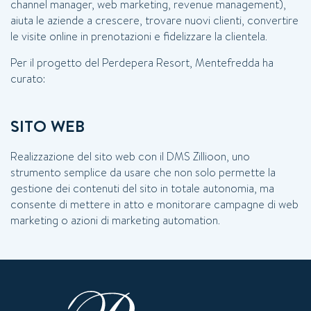
channel manager, web marketing, revenue management),
aiuta le aziende a crescere, trovare nuovi clienti, convertire
le visite online in prenotazioni e fidelizzare la clientela.
Per il progetto del Perdepera Resort, Mentefredda ha
curato:
ESTER INTERNET-PRE
SITO WEB
GARANTIERT!
Realizzazione del sito web con il DMS Zillioon, uno
strumento semplice da usare che non solo permette la
gestione dei contenuti del sito in totale autonomia, ma
rden keinen günstigeren Preis finden, 
consente di mettere in atto e monitorare campagne di web
Sie sich!
marketing o azioni di marketing automation.
*
Anreise
Abreise