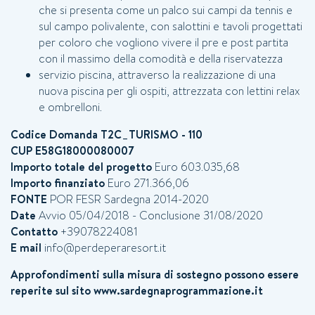
Arrivo
Partenza
che si presenta come un palco sui campi da tennis e
sul campo polivalente, con salottini e tavoli progettati
09
AGO
2026
AGO
2026
per coloro che vogliono vivere il pre e post partita
con il massimo della comodità e della riservatezza
servizio piscina, attraverso la realizzazione di una
*
Adulti
Bambini (2-13)
nuova piscina per gli ospiti, attrezzata con lettini relax
e ombrelloni.
2
0
Codice Domanda T2C_TURISMO - 110
CUP E58G18000080007
Importo totale del progetto
Euro 603.035,68
Neonati (0-1)
Importo finanziato
Euro 271.366,06
FONTE
POR FESR Sardegna 2014-2020
0
Date
Avvio 05/04/2018 - Conclusione 31/08/2020
Contatto
+39078224081
E mail
info@perdeperaresort.it
Special code
Approfondimenti sulla misura di sostegno possono essere
reperite sul sito www.sardegnaprogrammazione.it