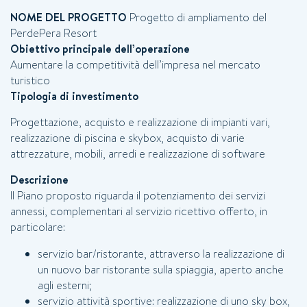
NOME DEL PROGETTO
Progetto di ampliamento del
PerdePera Resort
Obiettivo principale dell’operazione
Aumentare la competitività dell’impresa nel mercato
turistico
Tipologia di investimento
Progettazione, acquisto e realizzazione di impianti vari,
realizzazione di piscina e skybox, acquisto di varie
attrezzature, mobili, arredi e realizzazione di software
GLIOR TARIFFA INTER
Descrizione
Il Piano proposto riguarda il potenziamento dei servizi
GARANTITA!
annessi, complementari al servizio ricettivo offerto, in
particolare:
 troverai un prezzo più basso, affrett
servizio bar/ristorante, attraverso la realizzazione di
un nuovo bar ristorante sulla spiaggia, aperto anche
agli esterni;
servizio attività sportive: realizzazione di uno sky box,
*